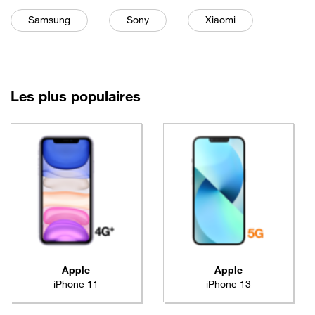
Filtre
sélectionné
Filtre
sélectionné
Filtre
sélectionné
Samsung
Sony
Xiaomi
mobiles les
Les
plus populaires
Apple
Apple
iPhone 11
iPhone 13