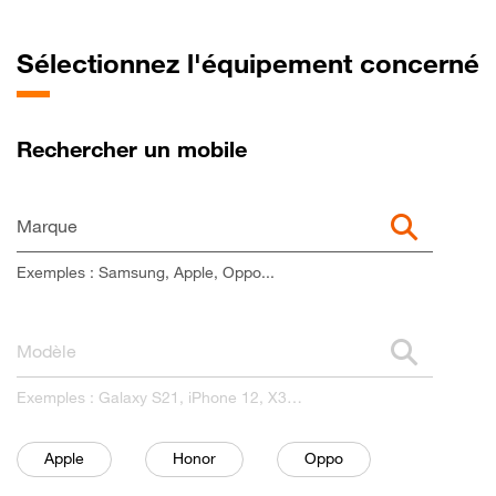
Sélectionnez l'équipement concerné
Rechercher un mobile
Marque
Exemples : Samsung, Apple, Oppo...
Modèle
Exemples : Galaxy S21, iPhone 12, X3…
Filtre
sélectionné
Filtre
sélectionné
Filtre
sélectionné
Apple
Honor
Oppo