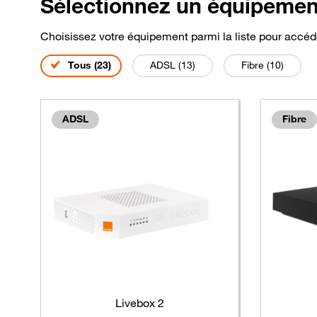
Sélectionnez un équipeme
Choisissez votre équipement parmi la liste pour accéde
Filtre
équipements
sélectionné
Filtre
équipements
Filtre
équipe
Tous (23
)
ADSL (13
)
Fibre (10
)
ADSL
Fibre
Livebox 2