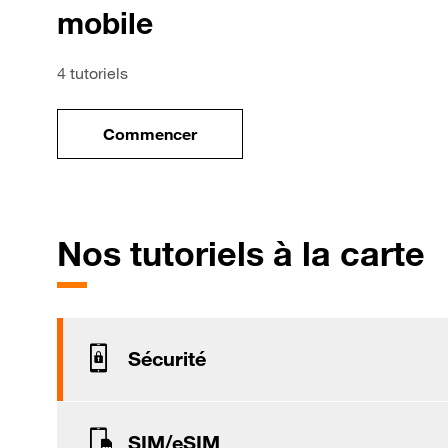
mobile
4 tutoriels
Commencer
le tuto pour Utiliser le wifi sur votre mob
p
Nos tutoriels à la carte
Sécurité
SIM/eSIM