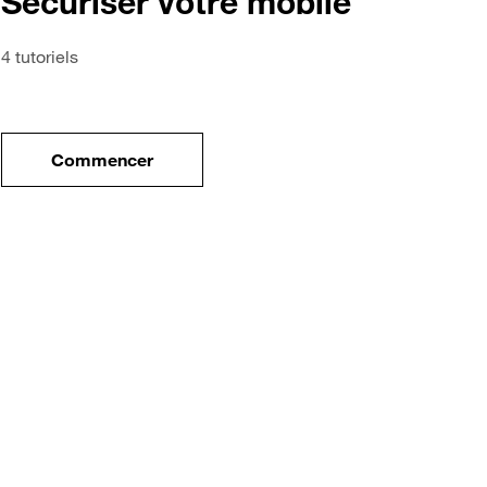
Sécuriser votre mobile
4 tutoriels
Commencer
tre nouveau mobile
le tuto pour Sécuriser votre mobile