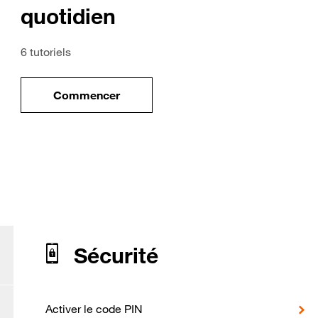
quotidien
6 tutoriels
Commencer
ile
le tuto pour Utiliser votre mobile au quotidi
our Honor 90 Lite 5G
Sécurité
Activer le code PIN