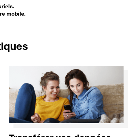
riels.
re mobile.
pour Honor 90 Lite 5G
tiques