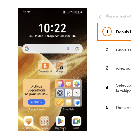
Étape préc
Depuis 
Choisis
Allez s
Sélecti
le télé
Dans not