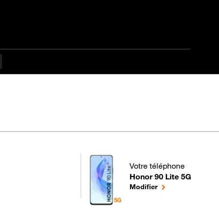
es difficulté
Votre téléphone
Honor 90 Lite 5G
pour votre Honor 90 Lite 5
le téléphone sélec
Modifier