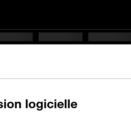
en 5 étap
sion logicielle