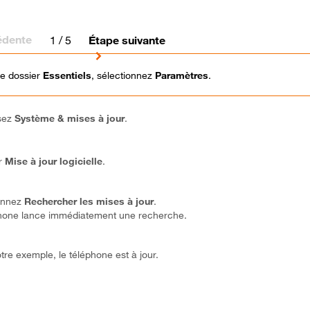
édente
1
/ 5
Étape suivante
le dossier
Essentiels
, sélectionnez
Paramètres
.
sez
Système
& mises à jour
.
ur
Mise à jour logicielle
.
onnez
Rechercher les mises à jour
.
phone lance immédiatement une recherche.
re exemple, le téléphone est à jour.