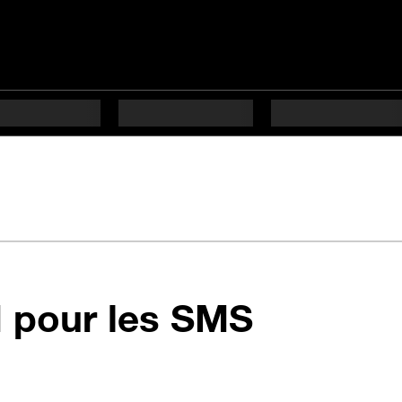
en 6 éta
M pour les SMS