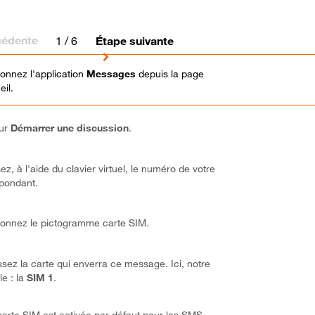
cédente
1
/ 6
Étape suivante
ionnez l'application
Messages
depuis la page
eil.
sur
Démarrer une discussion
.
ez, à l'aide du clavier virtuel, le numéro de votre
pondant.
ionnez le pictogramme carte SIM.
ssez la carte qui enverra ce message. Ici, notre
e : la
SIM 1
.
carte SIM est activée par défaut pour les SMS.