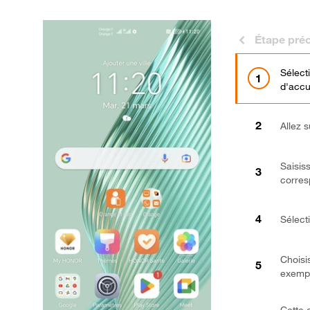
Étape pré
Sélect
d'accu
Allez 
Saisiss
corres
Sélect
Choisi
exempl
Cette 