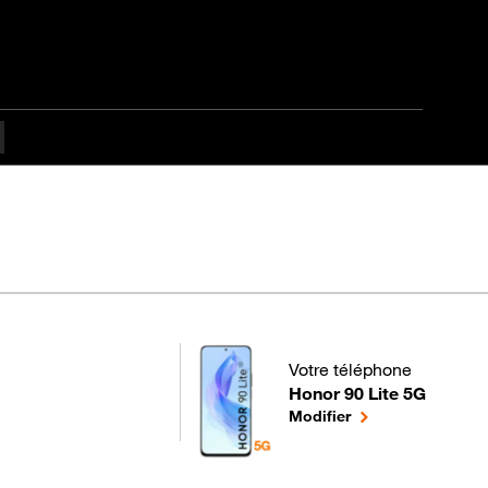
pes difficulté
Votre téléphone
Honor 90 Lite 5G
pour votre Honor 90 Lite 5
le téléphone sélec
Modifier