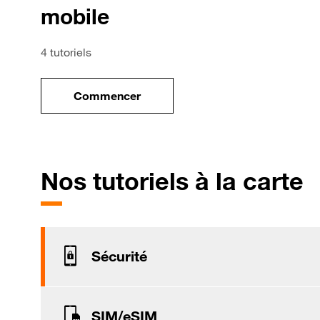
mobile
4 tutoriels
Commencer
le tuto pour Utiliser le wifi sur votre mob
p
Nos tutoriels à la carte
Sécurité
SIM/eSIM