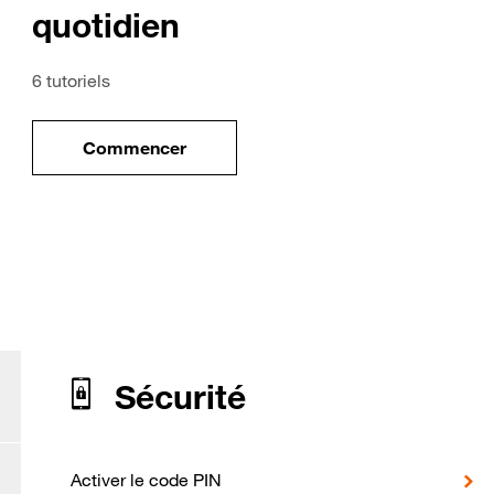
quotidien
6 tutoriels
Commencer
ile
le tuto pour Utiliser votre mobile au quotidi
our Samsung Galaxy A05s
Sécurité
Activer le code PIN