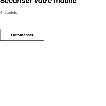
Sécuriser votre mobile
4 tutoriels
Commencer
tre nouveau mobile
le tuto pour Sécuriser votre mobile