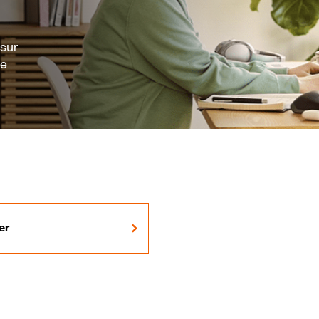
 sur
re
er