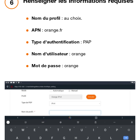
étape 6:
Renseigner les informations requises
6
Nom du profil
: au choix.
APN
: orange.fr
Type d'authentification
: PAP
Nom d'utilisateur
: orange
Mot de passe
: orange