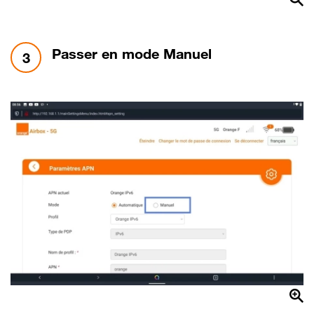
étape 3:
Passer en mode Manuel
3