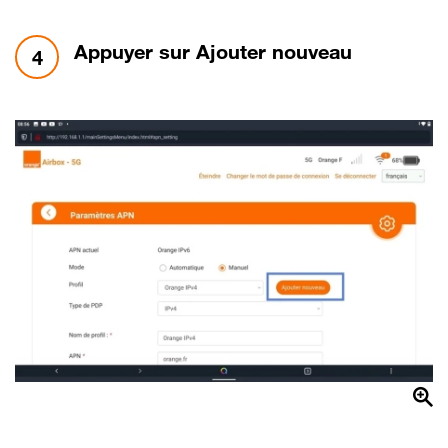
étape 4:
Appuyer sur Ajouter nouveau
4