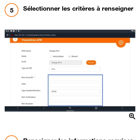
étape 5:
Sélectionner les critères à renseigner
5