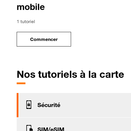
mobile
1 tutoriel
Commencer
le tuto pour Utiliser le wifi sur votre mob
p
Nos tutoriels à la carte
Sécurité
SIM/eSIM