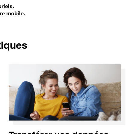
riels.
re mobile.
pour Oppo RX17 Pro
tiques