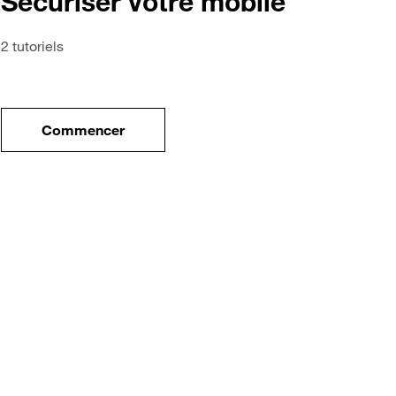
Sécuriser votre mobile
2 tutoriels
Commencer
tre nouveau mobile
le tuto pour Sécuriser votre mobile