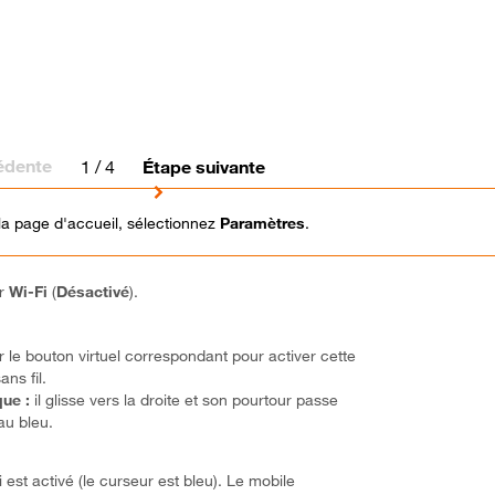
édente
1
/ 4
Étape suivante
la page d'accueil, sélectionnez
Paramètres
.
ur
Wi-Fi
(
Désactivé
).
r le bouton virtuel correspondant pour activer cette
ans fil.
ue :
il glisse vers la droite et son pourtour passe
au bleu.
 est activé (le curseur est bleu). Le mobile