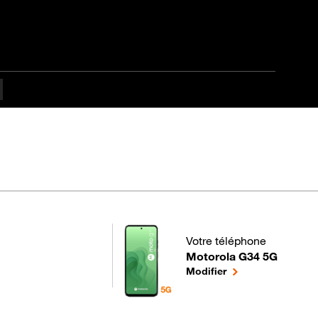
Votre téléphone
Motorola G34 5G
pour votre Motorola G34 5
le téléphone sélec
Modifier