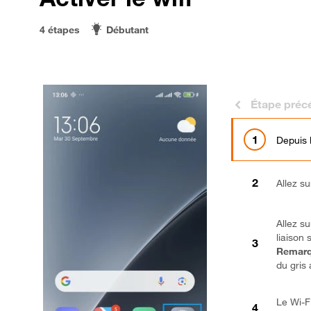
4 étapes
Débutant
Étape préc
Depuis 
Allez s
Allez su
liaison s
Remarq
du gris 
Le Wi-Fi