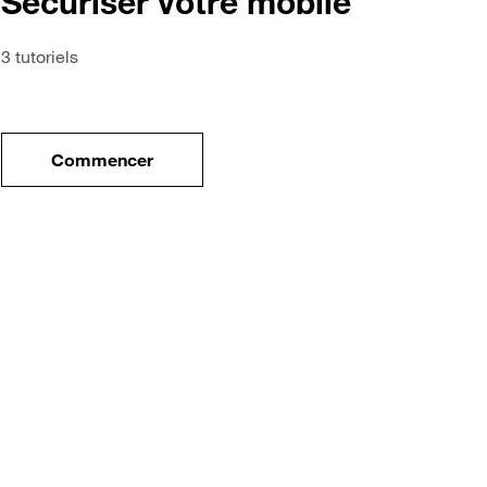
Sécuriser votre mobile
3 tutoriels
Commencer
tre nouveau mobile
le tuto pour Sécuriser votre mobile