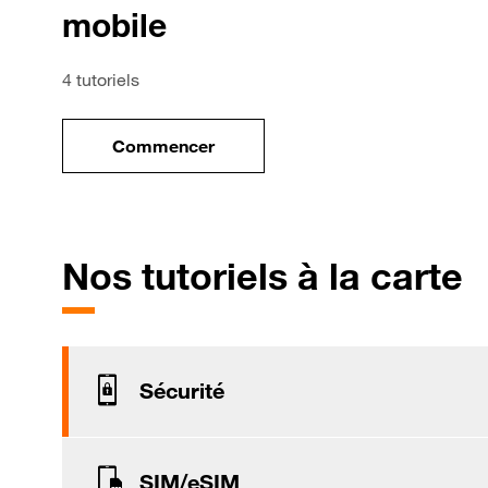
mobile
4 tutoriels
Commencer
le tuto pour Utiliser le wifi sur votre mob
p
Nos tutoriels à la carte
Sécurité
SIM/eSIM