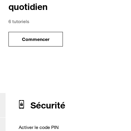
quotidien
6 tutoriels
Commencer
ile
le tuto pour Utiliser votre mobile au quotidi
our Apple iPhone 12
Sécurité
Activer le code PIN