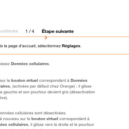
écédente
1
/ 4
Étape suivante
s la page d'accueil, sélectionnez
Réglages
.
sissez
Données cellulaires
.
 sur le
bouton virtuel
correspondant à
Données
laires
, (activées par défaut chez Orange) : il glisse
la gauche et son pourtour devient gris (désactivation
ive).
onnées cellulaires sont désactivées.
 à nouveau sur le
bouton virtuel
correspondant à
ées cellulaires
, il glisse vers la droite et le pourtour