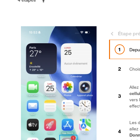
Étape pr
Depui
Choi
Allez
cellu
vers 
effect
Les d
allez
Donn