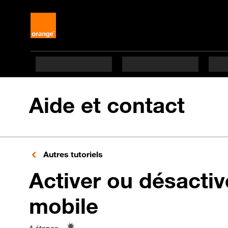
Aide et contact
Autres tutoriels
Activer ou désacti
en 4 étapes d
mobile
4 étapes