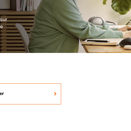
 sur
re
er