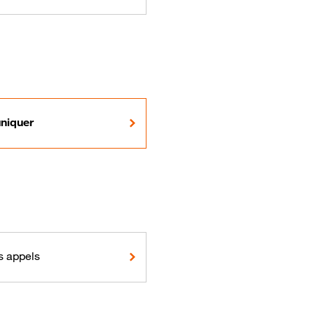
iquer
s appels