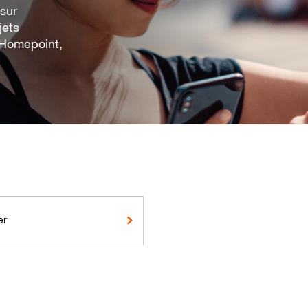
 sur
jets
 Homepoint,
er