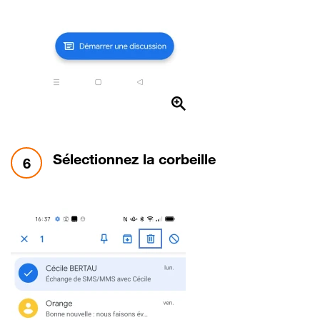
étape 6:
Sélectionnez la corbeille
6