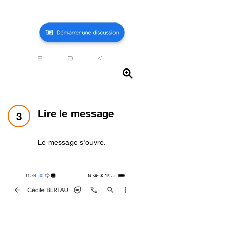
étape 3:
Lire le message
3
Le message s'ouvre.