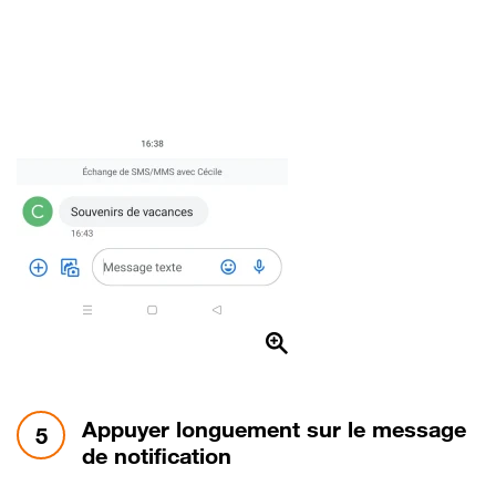
étape 5:
Appuyer longuement sur le message
5
de notification