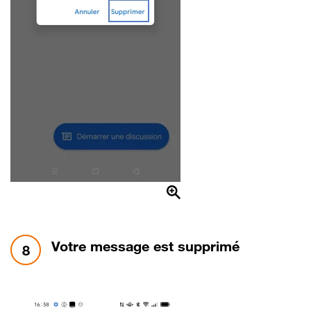
étape 8:
Votre message est supprimé
8