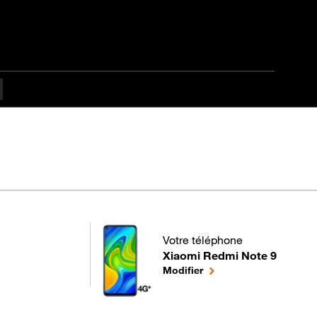
Votre téléphone
Xiaomi Redmi Note 9
pour votre Xiaomi Redmi Note 9
le téléphone sélectionn
Modifier