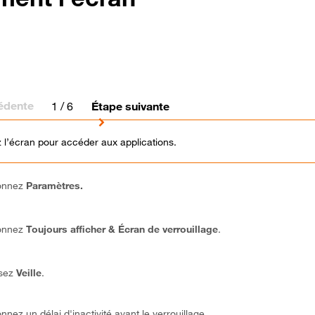
édente
1
/ 6
Étape suivante
 l’écran pour accéder aux applications.
ionnez
Paramètres.
ionnez
Toujours afficher & Écran de verrouillage
.
ssez
Veille
.
nnez un délai d'inactivité avant le verrouillage