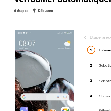
6 étapes
Débutant
Étape préc
Balayez
Sélect
Sélect
Choisi
Sélectio