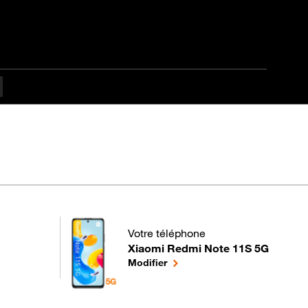
Votre téléphone
Xiaomi Redmi Note 11S 5G
pour votre Xiaomi Redmi Note 11S 5G 
le téléphone sélectionné
Modifier