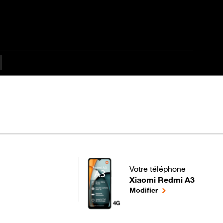
Votre téléphone
Xiaomi Redmi A3
pour votre Xiaomi Redmi A
le téléphone sélect
Modifier