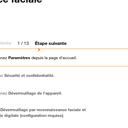
dente
1
/ 13
Étape suivante
onnez
Paramètres
depuis la page d'accueil.
sez
Sécurité et confidentialité
.
onnez
Déverrouillage de l'appareil
.
r
Déverrouillage par reconnaissance faciale et
e digitale (configuration requise)
.