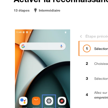
13 étapes
Intermédiaire
Étape précé
Sélecti
Choisis
Sélecti
Allez su
empreint