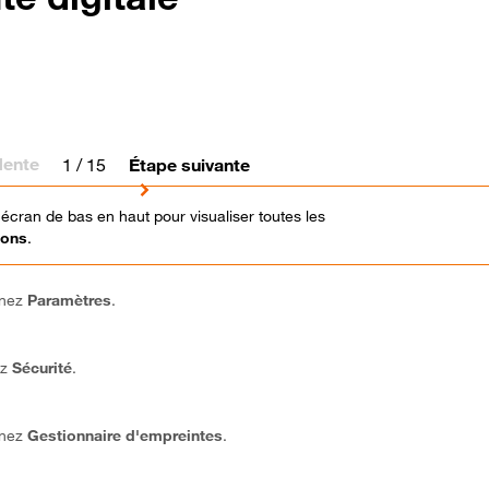
dente
1
/ 15
Étape suivante
'écran de bas en haut pour visualiser toutes les
ions
.
nnez
Paramètres
.
ez
Sécurité
.
nnez
Gestionnaire d'empreintes
.