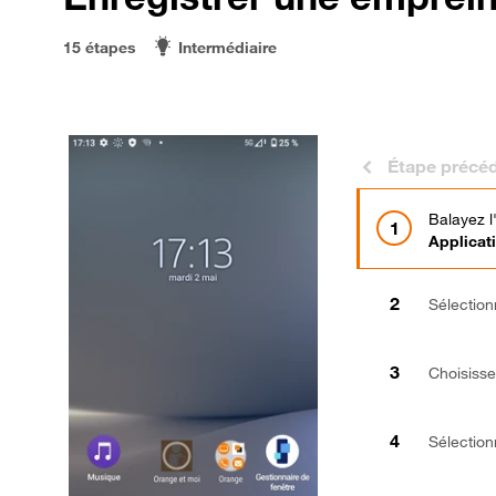
15 étapes
Intermédiaire
Étape précé
Balayez l
Applicat
Sélectio
Choisiss
Sélectio