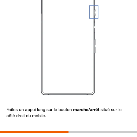
C
Faites un appui long sur le bouton
marche/arrêt
situé sur le
côté droit du mobile.
S
L