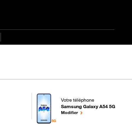
 Débutant
Votre téléphone
Samsung Galaxy A54 5G
pour votre Samsung Galaxy A54 5G
le téléphone sélectionné
Modifier