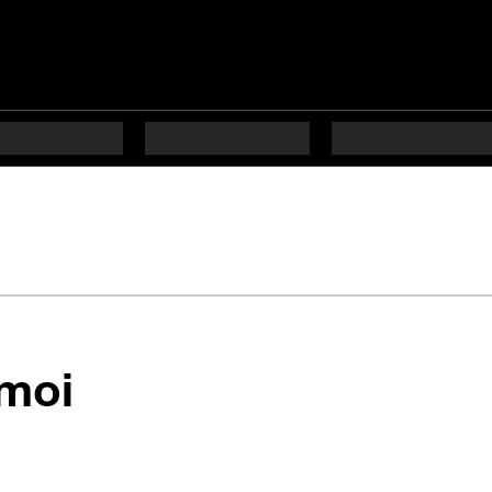
en 16 étapes diffic
 moi