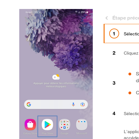
Étape préc
Sélecti
Cliquez
S
d
C
Sélect
L'appli
accéde