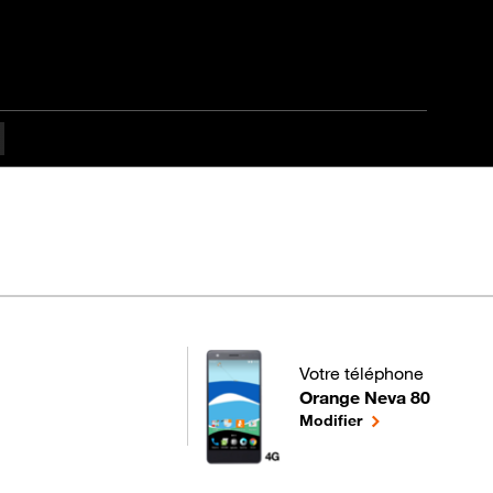
ulté Intermédiaire
Votre téléphone
Orange Neva 80
pour votre Orange Neva 8
le téléphone séle
Modifier