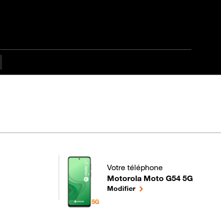
ulté
Votre téléphone
Motorola Moto G54 5G
pour votre Motorola Moto G54 5G
le téléphone sélectionné
Modifier