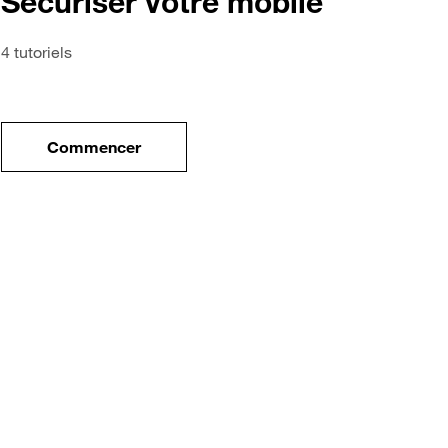
Sécuriser votre mobile
4 tutoriels
Commencer
tre nouveau mobile
le tuto pour Sécuriser votre mobile