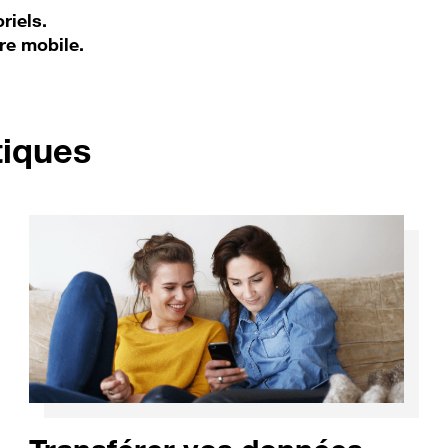
riels.
re mobile.
pour Motorola Edge4
tiques