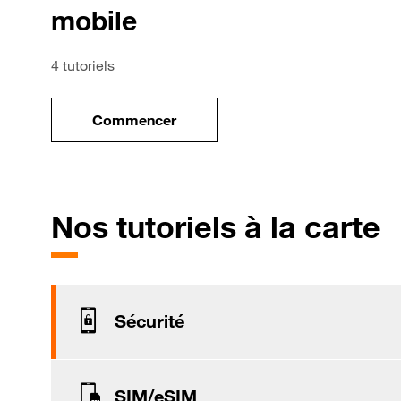
mobile
4 tutoriels
Commencer
le tuto pour Utiliser le wifi sur votre mob
p
Nos tutoriels à la carte
Sécurité
SIM/eSIM