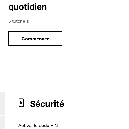
quotidien
5 tutoriels
Commencer
ile
le tuto pour Utiliser votre mobile au quotidi
our Huawei P20 Pro
Sécurité
Activer le code PIN