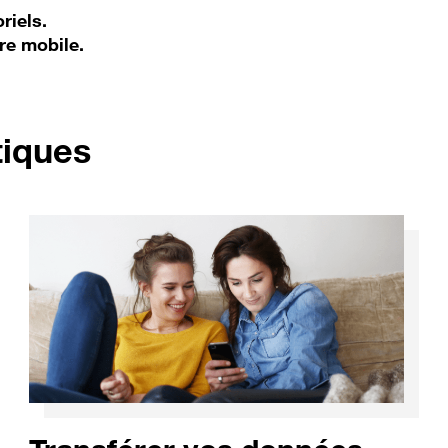
riels.
re mobile.
pour Huawei P20 Pro
tiques