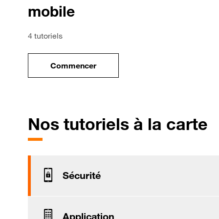
mobile
4 tutoriels
Commencer
le tuto pour Utiliser le wifi sur votre mob
p
Nos tutoriels à la carte
Sécurité
Application