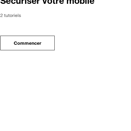
Sécuriser votre mobile
2 tutoriels
Commencer
tre nouveau mobile
le tuto pour Sécuriser votre mobile