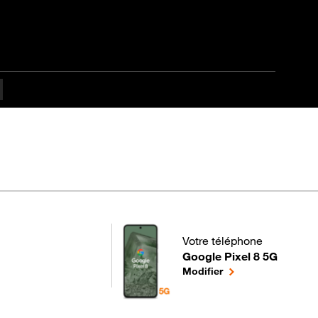
fficulté
Votre téléphone
Google Pixel 8 5G
pour votre Google Pixel 8 5
le téléphone sélect
Modifier