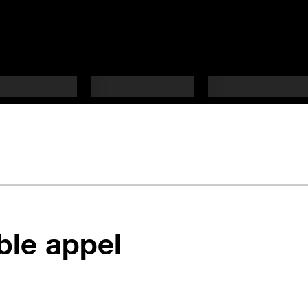
en 6 étapes di
ble appel