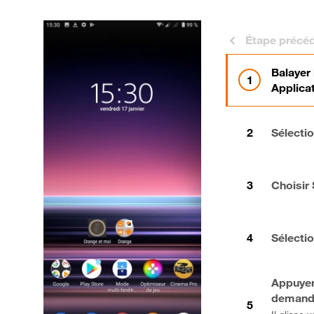
Étape précé
Balayer 
Applica
Sélecti
Choisir 
Sélectio
Appuyer 
demand