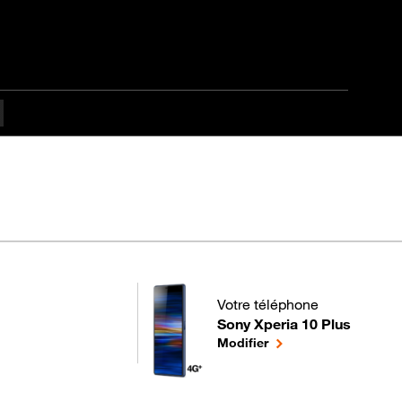
té
Votre téléphone
Sony Xperia 10 Plus
pour votre Sony Xperia 10 Plus
le téléphone sélectio
Modifier