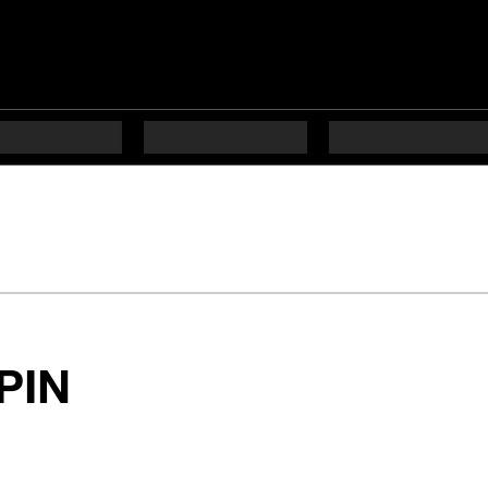
en 8 étapes difficul
 PIN