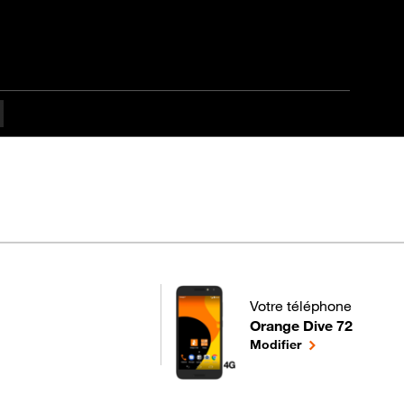
Votre téléphone
Orange Dive 72
pour votre Orange Dive 7
le téléphone sél
Modifier