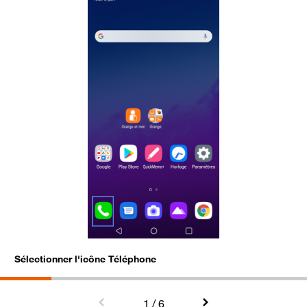
Sélectionner l'icône Téléphone
N
S
d
1
/ 6