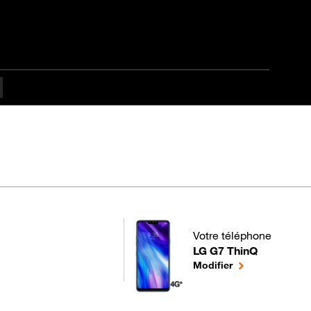
fficulté Débutant
Votre téléphone
LG G7 ThinQ
pour votre LG G7 ThinQ 
le téléphone sél
Modifier