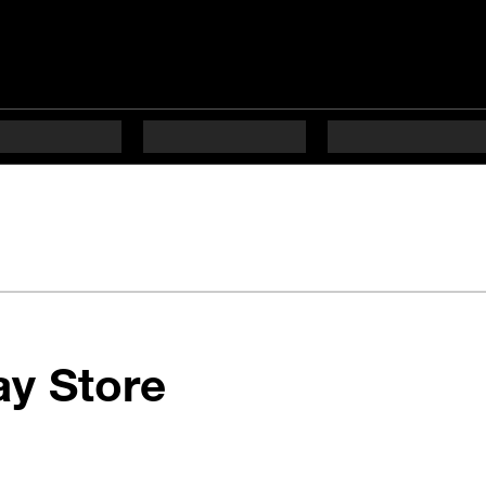
en 9 étapes di
ay Store