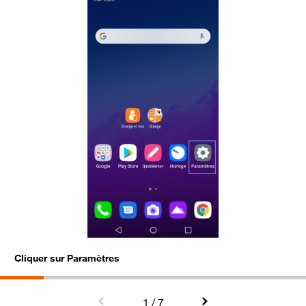
Cliquer sur Paramètres
A
1
/ 7