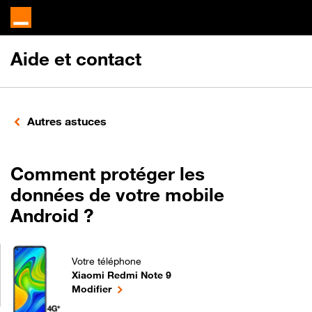
Aide et contact
Autres astuces
Comment protéger les
données de votre mobile
Android ?
Votre téléphone
Xiaomi Redmi Note 9
Comment protéger les données de votre mobile An
le téléphone sélectionné
Modifier