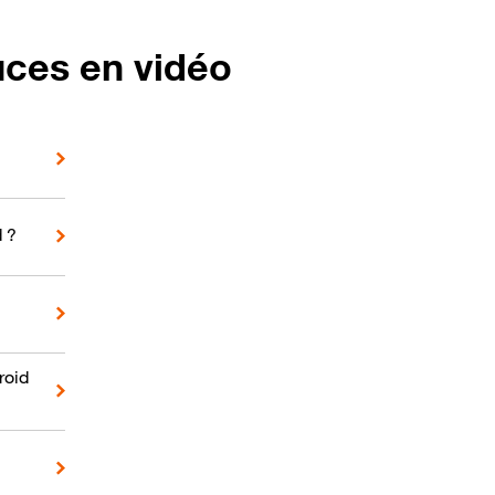
uces en vidéo
d ?
roid