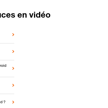
uces en vidéo
roid
d ?