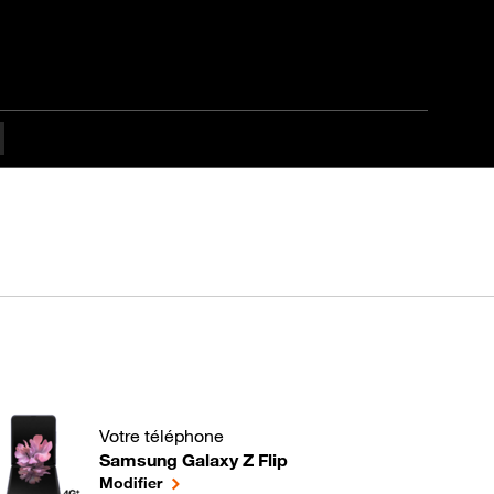
Votre téléphone
Samsung Galaxy Z Flip
Comment optimiser la batterie de votre mobile Andro
le téléphone sélectionné
Modifier