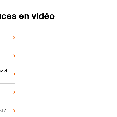
uces en vidéo
roid
d ?