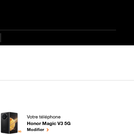
Votre téléphone
Honor Magic V3 5G
Comment optimiser la batterie de votre mobile Andr
le téléphone sélectionné
Modifier