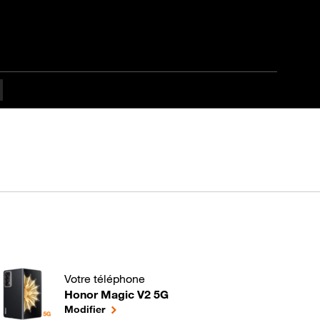
Votre téléphone
Honor Magic V2 5G
A quoi sert la géolocalisation de votre mobile ? pou
le téléphone sélectionné
Modifier