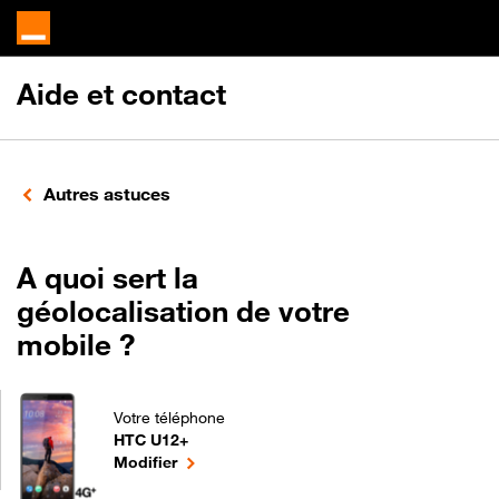
Aide et contact
Autres astuces
A quoi sert la
géolocalisation de votre
mobile ?
Votre téléphone
HTC U12+
A quoi sert la géolocalisation de votre mobile ? p
le téléphone sélectionné
Modifier