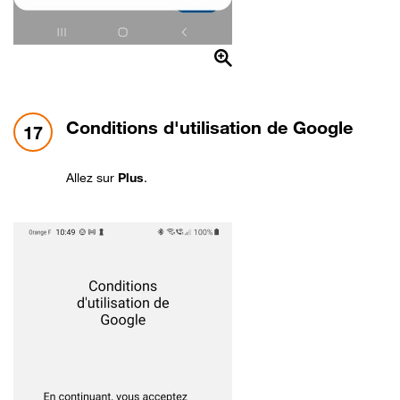
étape 17:
Conditions d'utilisation de Google
17
Allez sur
Plus
.