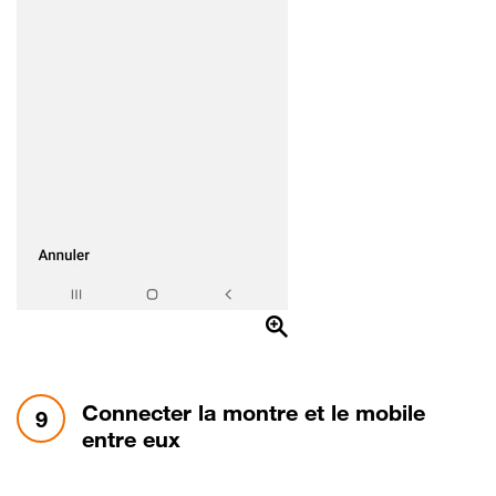
étape 9:
Connecter la montre et le mobile
9
entre eux