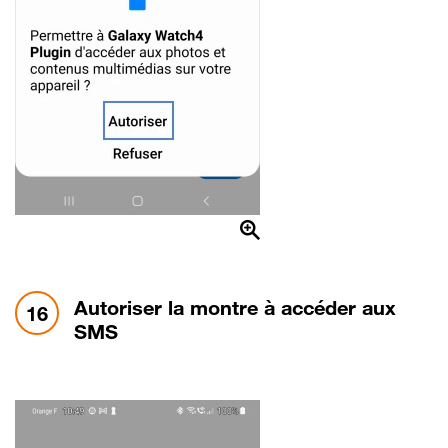
étape 16:
Autoriser la montre à accéder aux
16
SMS