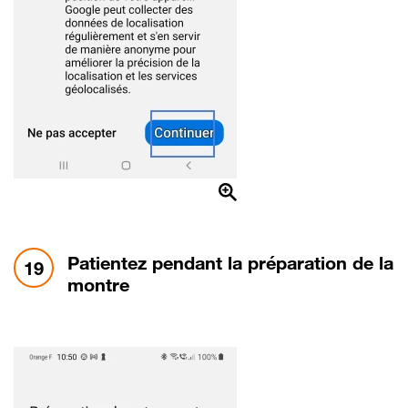
étape 19:
Patientez pendant la préparation de la
19
montre