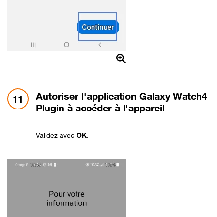
étape 11:
Autoriser l'application Galaxy Watch4
11
Plugin à accéder à l'appareil
Validez avec
OK
.