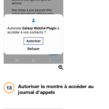
étape 13:
Autoriser la montre à accéder au
13
journal d'appels