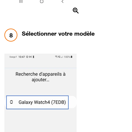
étape 8:
Sélectionner votre modèle
8