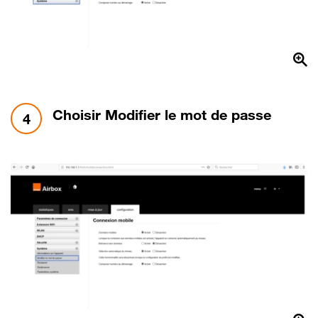
étape 4:
Choisir Modifier le mot de passe
4