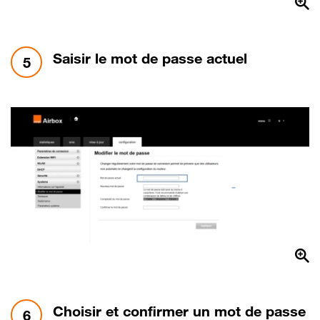
étape 5:
Saisir le mot de passe actuel
5
étape 6:
Choisir et confirmer un mot de passe
6