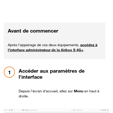
Avant de commencer
Après l'appairage de vos deux équipements,
accédez à
l'interface administrateur de la Airbox S 4G+
.
étape 1:
Accéder aux paramètres de
1
l'interface
Depuis l'écran d'accueil, allez sur
Menu
en haut à
droite.