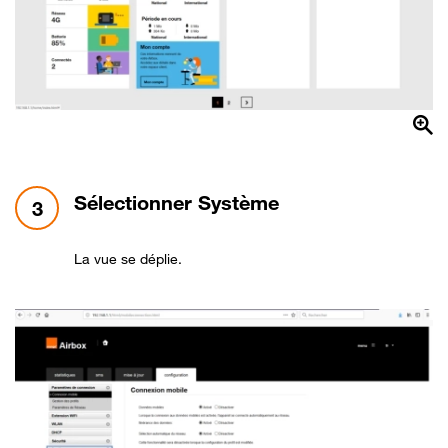
étape 3:
Sélectionner Système
3
La vue se déplie.