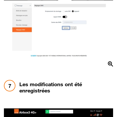
étape 7:
Les modifications ont été
7
enregistrées