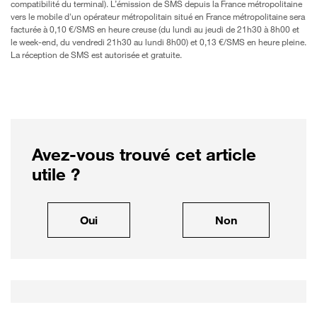
compatibilité du terminal). L’émission de SMS depuis la France métropolitaine
vers le mobile d'un opérateur métropolitain situé en France métropolitaine sera
facturée à 0,10 €/SMS en heure creuse (du lundi au jeudi de 21h30 à 8h00 et
le week-end, du vendredi 21h30 au lundi 8h00) et 0,13 €/SMS en heure pleine.
La réception de SMS est autorisée et gratuite.
Avez-vous trouvé cet article
utile ?
, cet article m'a été utile
, cet article ne
Oui
Non