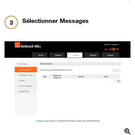
étape 3:
Sélectionner Messages
3