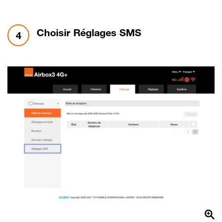
étape 4:
Choisir Réglages SMS
4