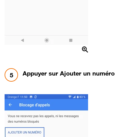
étape 5:
Appuyer sur Ajouter un numéro
5