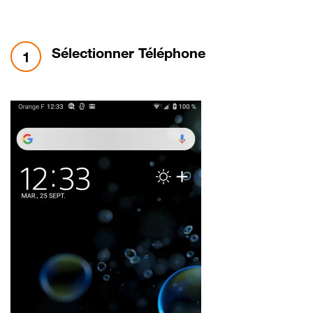
étape 1:
Sélectionner Téléphone
1