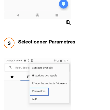
étape 3:
Sélectionner Paramètres
3