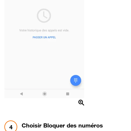
étape 4:
Choisir Bloquer des numéros
4