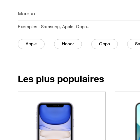
Marque
Exemples : Samsung, Apple, Oppo...
Filtre
sélectionné
Filtre
sélectionné
Filtre
sélectionné
Fil
Apple
Honor
Oppo
S
mobiles les
Les
plus populaires