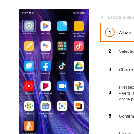
Étape préc
Allez s
Sélect
Choisis
Pressez
- Vers 
droite p
Confirm
La cart