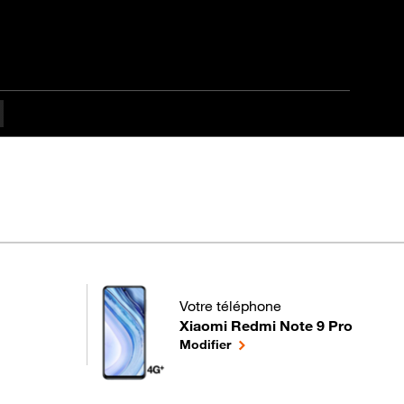
fficulté
Votre téléphone
Xiaomi Redmi Note 9 Pro
pour votre Xiaomi Redmi Note 9 Pro 
le téléphone sélectionné
Modifier