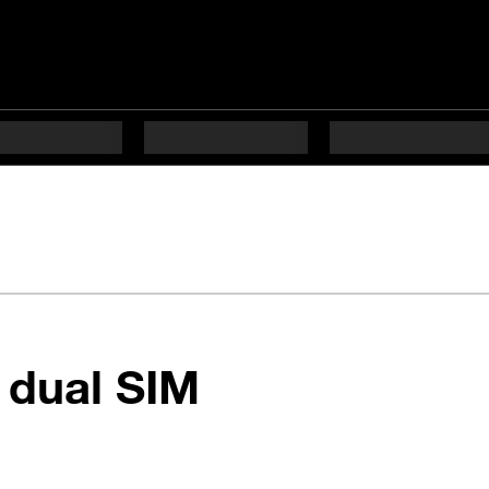
en 6 étapes di
 dual SIM