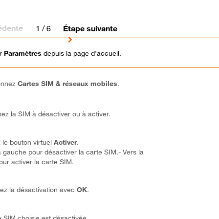
édente
1
/ 6
Étape suivante
ur
Paramètres
depuis la page d'accueil.
ionnez
Cartes SIM & réseaux mobiles
.
sez la SIM à désactiver ou à activer.
 le bouton virtuel
Activer
.
la gauche pour désactiver la carte SIM.- Vers la
our activer la carte SIM.
ez la désactivation avec
OK
.
e SIM choisie est désactivée.