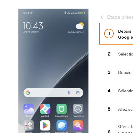
Étape préc
Depuis 
Google
Sélecti
Depuis l
Sélecti
Allez s
Gérez l
choisis