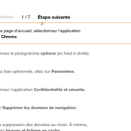
édente
1
/ 7
Étape suivante
la page d'accueil, sélectionnez l'application
 Chrome
.
onnez le pictogramme
options
(en haut à droite).
a liste optionnelle, allez sur
Paramètres
.
onnez l'application
Confidentialité et sécurite
.
ur
Supprimer les données de navigation
.
a suppression des données au choix. À minima,
sez
Images et fichiers en cache