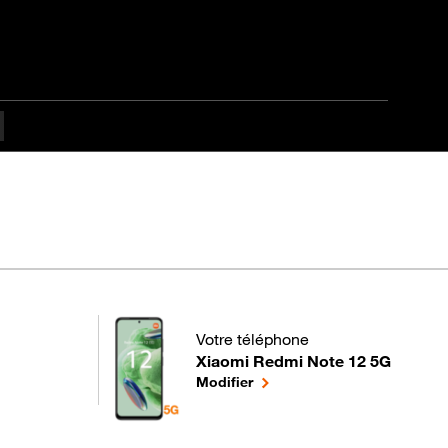
es difficulté Débutant
Votre téléphone
Xiaomi Redmi Note 12 5G
pour votre Xiaomi Redmi Note 12 5G
le téléphone sélectionné
Modifier