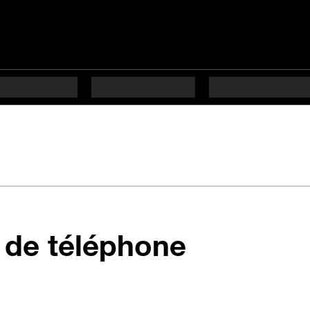
en 7 étap
 de téléphone