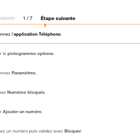
édente
1
/ 7
Étape suivante
onnez l'
application
Téléphone
.
r le
pictogramme options
.
ionnez
Paramètres
.
ssez
Numéros bloqués
.
ur
Ajouter un numéro
.
sez un numéro puis validez avec
Bloquer
.