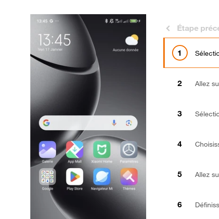
Étape préc
Sélecti
Allez su
Sélect
Choisi
Allez s
Définis