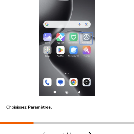
Choisissez
Paramètres
.
C