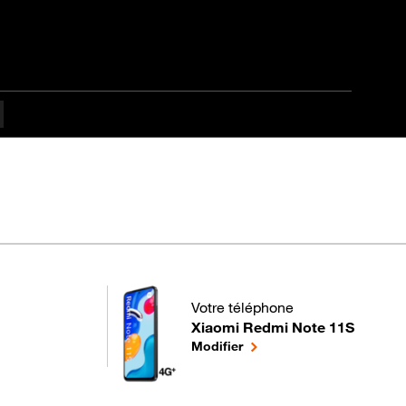
culté
Votre téléphone
Xiaomi Redmi Note 11S
pour votre Xiaomi Redmi Note 11S
le téléphone sélectionné
Modifier