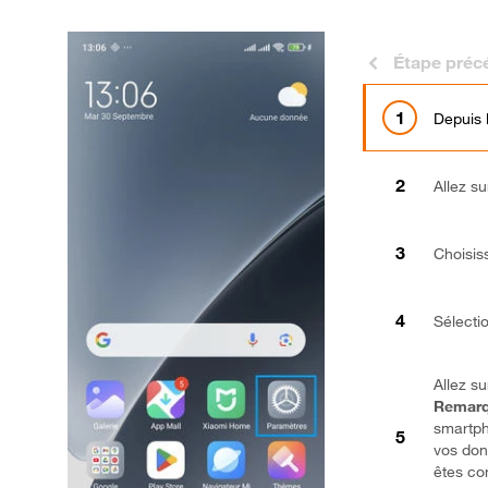
Étape préc
Depuis 
Allez s
Choisis
Sélect
Allez s
Remarq
smartp
vos don
êtes co