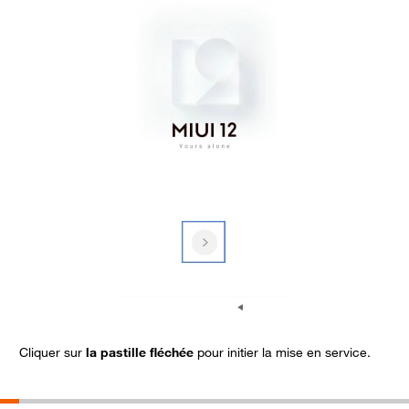
Cliquer sur
la pastille fléchée
pour initier la mise en service.
C
D
c