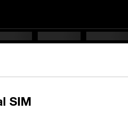
en 7 étapes diffi
al SIM