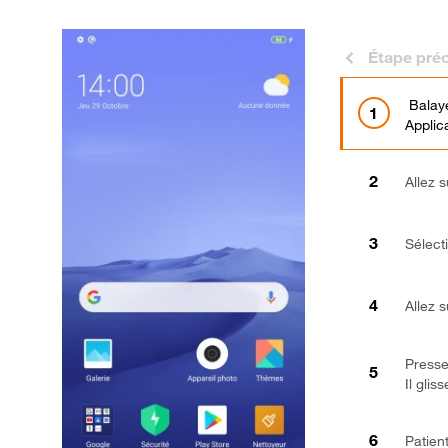
Étape pré
Balaye
Applic
Allez 
Sélect
Allez s
Pressez
Il glis
Patient