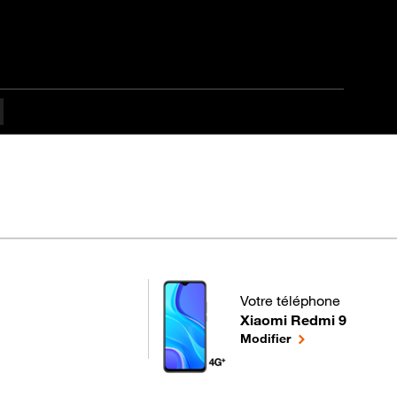
culté
Votre téléphone
Xiaomi Redmi 9
pour votre Xiaomi Redmi 
le téléphone séle
Modifier