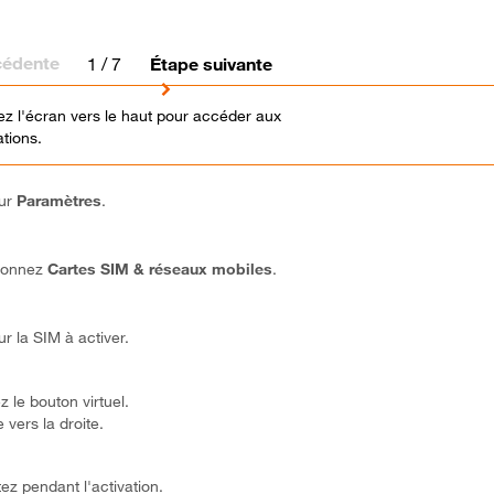
cédente
1
/ 7
Étape suivante
z l'écran vers le haut pour accéder aux
ations.
sur
Paramètres
.
ionnez
Cartes SIM & réseaux mobiles
.
ur la SIM à activer.
 le bouton virtuel.
se vers la droite.
ez pendant l'activation.